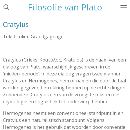
Filosofie van Plato
Ga
direct
naar
Cratylus
de
hoofdinhoud
Tekst: Julien Grandgagnage
Cratylus
(Grieks: Κρατύλος, Kratulos) is de naam van een
dialoog van Plato, waarschijnlijk geschreven in de
‘midden-periode’. In deze dialoog vragen twee mannen,
Cratylus en Hermogenes, hem of namen die door de taal
worden gegeven betrekking hebben op de echte dingen.
Zodoende is Cratylus een van de vroegste teksten die
etymologie en linguïstiek tot onderwerp hebben.
Hermogenes neemt een conventioneel standpunt in en
Cratylus een naturalistisch standpunt. Volgens
Hermogenes is het gebruik dat woorden door conventie