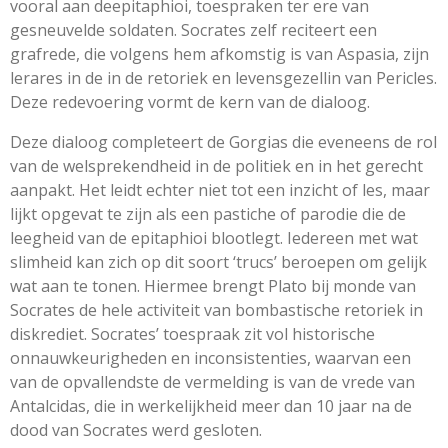
vooral aan de
epitaphioi
, toespraken ter ere van
gesneuvelde soldaten. Socrates zelf reciteert een
grafrede, die volgens hem afkomstig is van Aspasia, zijn
lerares in de in de retoriek en levensgezellin van Pericles.
Deze redevoering vormt de kern van de dialoog.
Deze dialoog completeert de
Gorgias
die eveneens de rol
van de welsprekendheid in de politiek en in het gerecht
aanpakt. Het leidt echter niet tot een inzicht of les, maar
lijkt opgevat te zijn als een pastiche of parodie die de
leegheid van de epitaphioi blootlegt. Iedereen met wat
slimheid kan zich op dit soort ‘trucs’ beroepen om gelijk
wat aan te tonen. Hiermee brengt Plato bij monde van
Socrates de hele activiteit van bombastische retoriek in
diskrediet. Socrates’ toespraak zit vol historische
onnauwkeurigheden en inconsistenties, waarvan een
van de opvallendste de vermelding is van de
vrede van
Antalcidas
, die in werkelijkheid meer dan 10 jaar na de
dood van Socrates werd gesloten.