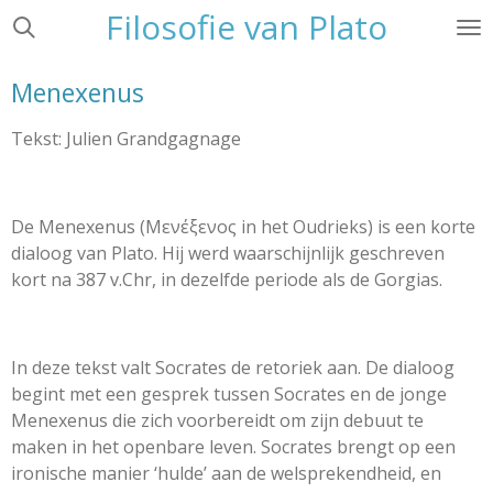
Filosofie van Plato
Ga
direct
naar
Menexenus
de
hoofdinhoud
Tekst: Julien Grandgagnage
De
Menexenus
(Μενέξενος in het Oudrieks) is een korte
dialoog van Plato. Hij werd waarschijnlijk geschreven
kort na 387 v.Chr, in dezelfde periode als de Gorgias.
In deze tekst valt Socrates de retoriek aan. De dialoog
begint met een gesprek tussen Socrates en de jonge
Menexenus die zich voorbereidt om zijn debuut te
maken in het openbare leven. Socrates brengt op een
ironische manier ‘hulde’ aan de welsprekendheid, en