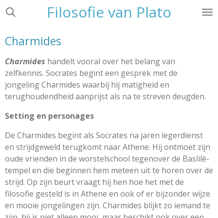
Filosofie van Plato
Ga
direct
naar
Charmides
de
hoofdinhoud
Charmides
handelt vooral over het belang van
zelfkennis. Socrates begint een gesprek met de
jongeling Charmides waarbij hij matigheid en
terughoudendheid aanprijst als na te streven deugden.
Setting en personages
De Charmides begint als Socrates na jaren legerdienst
en strijdgeweld terugkomt naar Athene. Hij ontmoet zijn
oude vrienden in de worstelschool tegenover de Baslilè-
tempel en die beginnen hem meteen uit te horen over de
strijd. Op zijn beurt vraagt hij hen hoe het met de
filosofie gesteld is in Athene en ook of er bijzonder wijze
en mooie jongelingen zijn.
Charmides
blijkt zo iemand te
zijn, hij is niet alleen mooi, maar beschikt ook over een