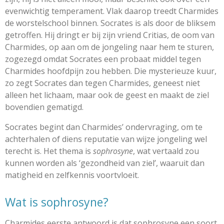
evenwichtig temperament. Vlak daarop treedt Charmides
de worstelschool binnen. Socrates is als door de bliksem
getroffen. Hij dringt er bij zijn vriend Critias, de oom van
Charmides, op aan om de jongeling naar hem te sturen,
zogezegd omdat Socrates een probaat middel tegen
Charmides hoofdpijn zou hebben. Die mysterieuze kuur,
zo zegt Socrates dan tegen Charmides, geneest niet
alleen het lichaam, maar ook de geest en maakt de ziel
bovendien gematigd.
Socrates begint dan Charmides’ ondervraging, om te
achterhalen of diens reputatie van wijze jongeling wel
terecht is. Het thema is
sophrosyne
, wat vertaald zou
kunnen worden als ‘gezondheid van ziel’, waaruit dan
matigheid en zelfkennis voortvloeit.
Wat is sophrosyne?
Charmides eerste antwoord is dat sophrosyne een soort