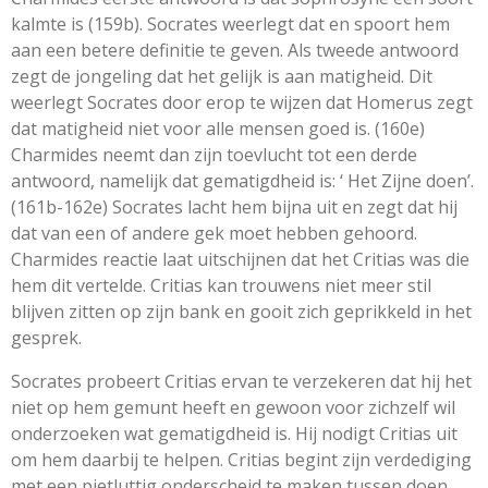
kalmte is (159b). Socrates weerlegt dat en spoort hem
aan een betere definitie te geven. Als tweede antwoord
zegt de jongeling dat het gelijk is aan matigheid. Dit
weerlegt Socrates door erop te wijzen dat Homerus zegt
dat matigheid niet voor alle mensen goed is. (160e)
Charmides neemt dan zijn toevlucht tot een derde
antwoord, namelijk dat gematigdheid is: ‘ Het Zijne doen’.
(161b-162e) Socrates lacht hem bijna uit en zegt dat hij
dat van een of andere gek moet hebben gehoord.
Charmides reactie laat uitschijnen dat het Critias was die
hem dit vertelde. Critias kan trouwens niet meer stil
blijven zitten op zijn bank en gooit zich geprikkeld in het
gesprek.
Socrates probeert Critias ervan te verzekeren dat hij het
niet op hem gemunt heeft en gewoon voor zichzelf wil
onderzoeken wat gematigdheid is. Hij nodigt Critias uit
om hem daarbij te helpen. Critias begint zijn verdediging
met een pietluttig onderscheid te maken tussen
doen,