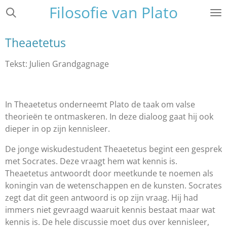
Filosofie van Plato
Ga
direct
naar
Theaetetus
de
hoofdinhoud
Tekst: Julien Grandgagnage
In
Theaetetus
onderneemt Plato de taak om valse
theorieën te ontmaskeren. In deze dialoog gaat hij ook
dieper in op zijn kennisleer.
De jonge wiskudestudent Theaetetus begint een gesprek
met Socrates. Deze vraagt hem wat kennis is.
Theaetetus antwoordt door meetkunde te noemen als
koningin van de wetenschappen en de kunsten. Socrates
zegt dat dit geen antwoord is op zijn vraag. Hij had
immers niet gevraagd
waaruit
kennis bestaat maar wat
kennis
is
. De hele discussie moet dus over kennisleer,