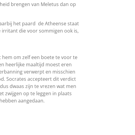
enheid brengen van Meletus dan op
waarbij het paard de Atheense staat
 irritant die voor sommigen ook is,
em om zelf een ​​boete te voor te
een heerlijke maaltijd moest eren
 verbanning verwerpt en misschien
d. Socrates accepteert dit verdict
 dus dwaas zijn te vrezen wat men
 zwijgen op te leggen in plaats
m hebben aangedaan.