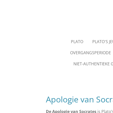
Ga
direct
naar
de
hoofdinhoud
PLATO
PLATO'S J
OVERGANGSPERIODE
NIET-AUTHENTIEKE 
Apologie van Socr
De Apologie van Socrates
is Plato