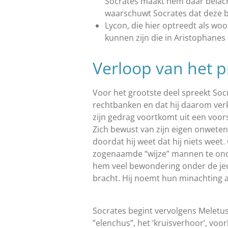
Socrates maakt hem daar belache
waarschuwt Socrates dat deze b
Lycon, die hier optreedt als wo
kunnen zijn die in Aristophanes
Verloop van het p
Voor het grootste deel spreekt Socr
rechtbanken en dat hij daarom verkie
zijn gedrag voortkomt uit een voors
Zich bewust van zijn eigen onweten
doordat hij weet dat hij niets weet.
zogenaamde “wijze” mannen te onde
hem veel bewondering onder de jeu
bracht. Hij noemt hun minachting a
Socrates begint vervolgens Meletus,
”elenchus”, het ‘kruisverhoor’, voo