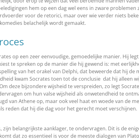
lijk, door erop te wijzen dat veel beroemde mannen vader 
eledigingen hem op een dag wel eens in zware problemen z
ordvoerder voor de retorici, maar over wie verder niets bek
 komedies belachelijk wordt gemaakt.
roces
ates op een zeer eenvoudige, gemoedelijke manier. Hij legt 
st te spreken op de manier die hij gewend is: met eerlijkhei
pelling van het orakel van Delphi, dat beweerde dat hij de 
dheid kwam Socrates toen tot de conclusie dat hij alleen w
 Om deze bijzondere wijsheid te verspreiden, zo legt Socrates 
rvragen om hun valse wijsheid als onwetendheid te ontmas
gd van Athene op, maar ook veel haat en woede van de mens
ls reden dat hij die dag voor het gerecht moet verschijnen.
 zijn belangrijkste aanklager, te ondervragen. Dit is de enig
rkomt dat zo essentieel is voor de meeste dialogen van Plato