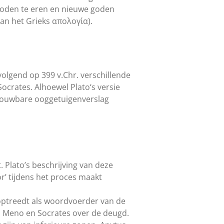
 goden te eren en nieuwe goden
van het Grieks απολογία).
olgend op 399 v.Chr. verschillende
crates. Alhoewel Plato‘s versie
etrouwbare ooggetuigenverslag
 Plato’s beschrijving van deze
or’ tijdens het proces maakt
optreedt als woordvoerder van de
n Meno en Socrates over de deugd.