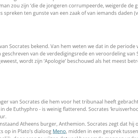
n man zou zijn ‘die de jongeren corrumpeerde, weigerde de
dus spreken ten gunste van een zaak of van iemands daden (
van Socrates bekend. Van hem weten we dat in de periode v
geschreven van de verdedigingsrede en veroordeling van So
s geweest, wordt zijn ‘Apologie’ beschouwd als het meest b
er van Socrates die hem voor het tribunaal heeft gebracht.
 in de Euthyphro - is weinig flatterend. Socrates ‘kruisverho
ur.
nstaand Atheens burger, Anthemion. Socrates zegt dat hij 
ts op in Plato’s dialoog
Meno
, midden in een gesprek tusse